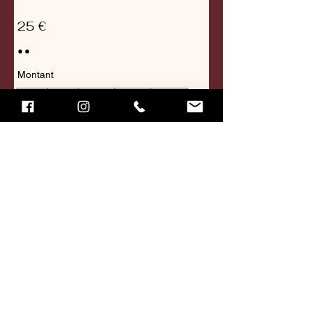
25 €
Montant
25 €
50 €
100 €
150 €
200 €
Quantité
Acheter
​Gymnase Victor Bernardo