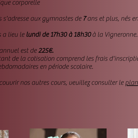
ique corporelle
rs s'adresse aux gymnastes de
7
ans et plus, nés e
 a lieu le
lundi de 17h30 à 18h30
à la Vigneronne.
 annuel est de
225€.
nt de la cotisation comprend les frais d'inscripti
ebdomadaires en période scolaire.
ouvrir nos autres cours, veuillez consulter le
plan