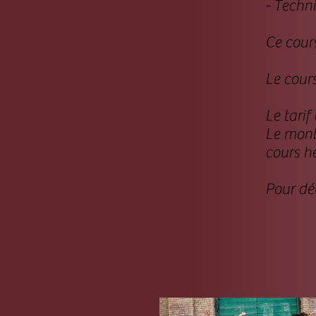
- Techn
​Ce cou
Le cours
Le tarif
Le monta
cours h
Pour déc