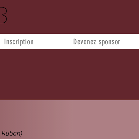
b
Inscription
Devenez sponsor
t Ruban)