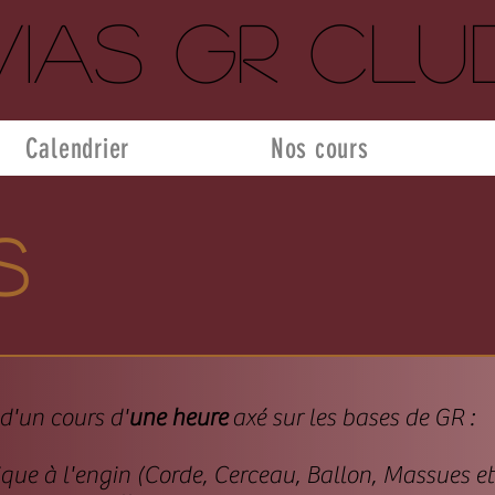
Vias GR Clu
Calendrier
Nos cours
s
t d'un cours d'
une heure
axé sur les bases de GR :
ique à l'engin (Corde, Cerceau, Ballon, Massues e