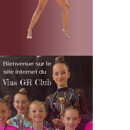
Bienvenue sur le
site internet du
Vias GR Club