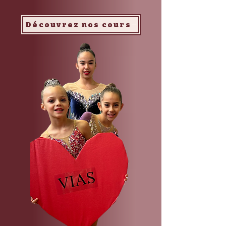
Découvrez nos cours